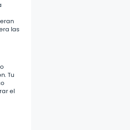
a
ieran
era las
no
n. Tu
so
ar el