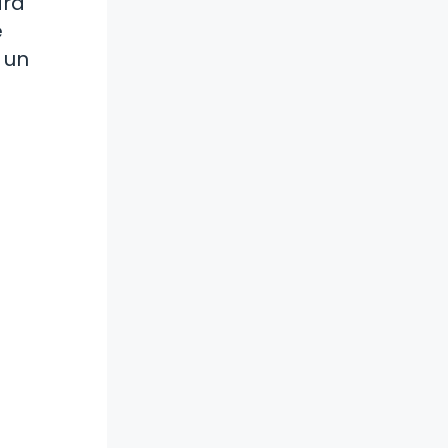
ara
e
 un