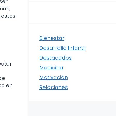
ser
ñas,
 estos
Bienestar
Desarrollo Infantil
e
Destacados
ectar
Medicina
Motivación
de
co en
Relaciones