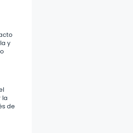
pacto
la y
do
el
 la
és de