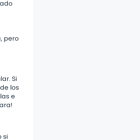
tado
a, pero
ar. Si
de los
las e
ara!
 si