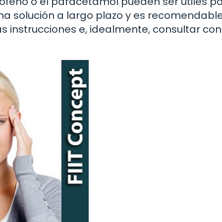
ofeno o el paracetamol pueden ser útiles p
una solución a largo plazo y es recomendabl
s instrucciones e, idealmente, consultar con