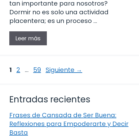
tan importante para nosotros?
Dormir no es solo una actividad
placentera; es un proceso …
Leer más
Página
Página
Página
1
2
…
59
Siguiente
→
Entradas recientes
Frases de Cansada de Ser Buena:
Reflexiones para Empoderarte y Decir
Basta