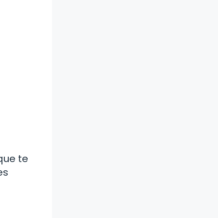
que te
es