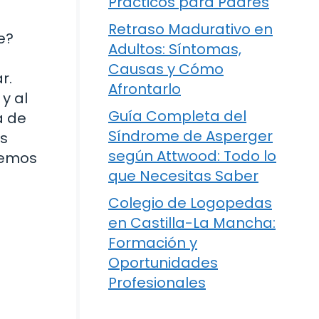
Prácticos para Padres
Retraso Madurativo en
e?
Adultos: Síntomas,
Causas y Cómo
r.
Afrontarlo
y al
Guía Completa del
a de
Síndrome de Asperger
os
según Attwood: Todo lo
remos
que Necesitas Saber
Colegio de Logopedas
en Castilla-La Mancha:
Formación y
Oportunidades
Profesionales