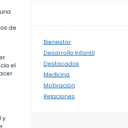
 una
.
nos de
Bienestar
Desarrollo Infantil
er
Destacados
cia el
hacer
Medicina
Motivación
Relaciones
 y
e