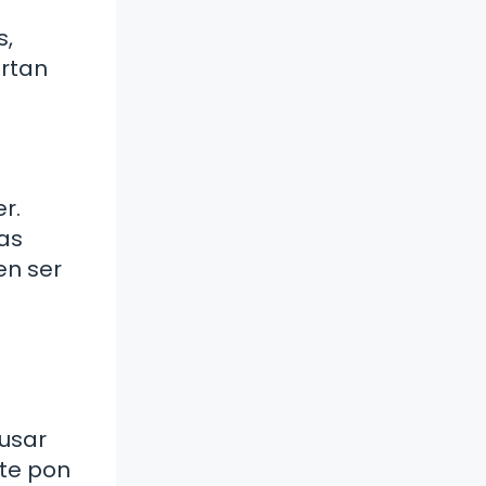
s,
ertan
r.
as
en ser
 usar
nte pon