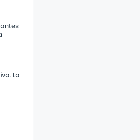
tantes
a
va. La