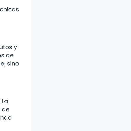
écnicas
utos y
és de
e, sino
 La
d de
ando