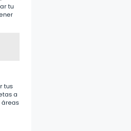
ar tu
tener
r tus
etas a
é áreas