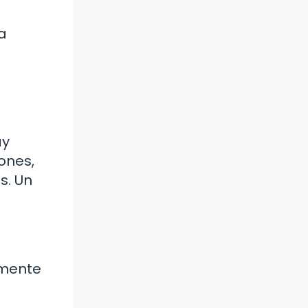
la
ay
ones,
s. Un
amente