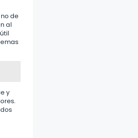
gno de
n al
til
blemas
e y
ores.
idos