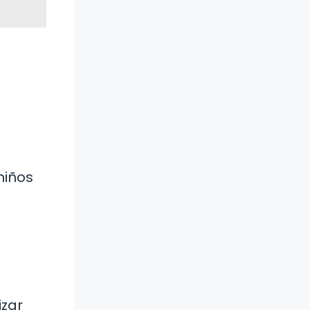
niños
izar