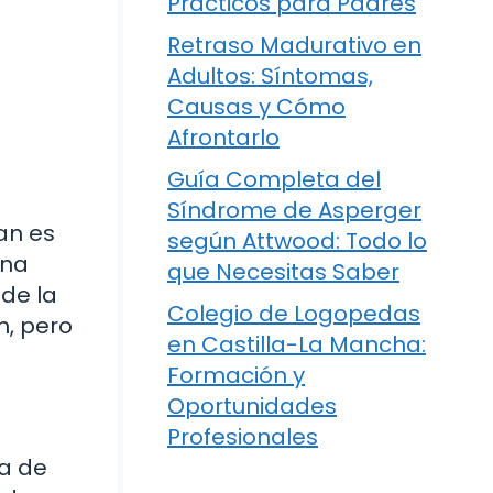
Prácticos para Padres
Retraso Madurativo en
Adultos: Síntomas,
Causas y Cómo
Afrontarlo
Guía Completa del
Síndrome de Asperger
an es
según Attwood: Todo lo
una
que Necesitas Saber
de la
Colegio de Logopedas
n, pero
en Castilla-La Mancha:
Formación y
Oportunidades
Profesionales
na de