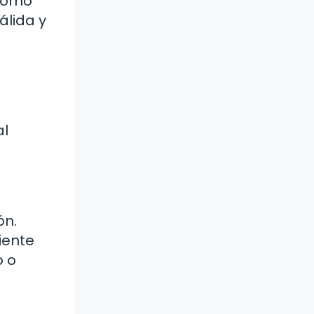
 cómo
álida y
al
ón.
iente
o o