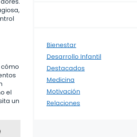
adores.
giosa,
ntrol
Bienestar
Desarrollo Infantil
o cómo
Destacados
tentos
Medicina
n
Motivación
o el
sita un
Relaciones
s