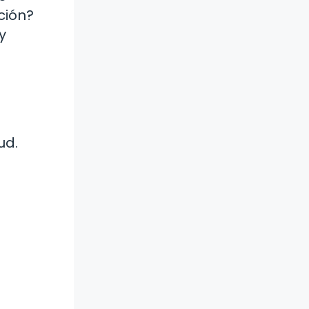
ción?
y
ud.