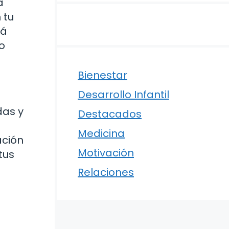
a
 tu
rá
o
Bienestar
Desarrollo Infantil
das y
Destacados
Medicina
ación
Motivación
tus
Relaciones