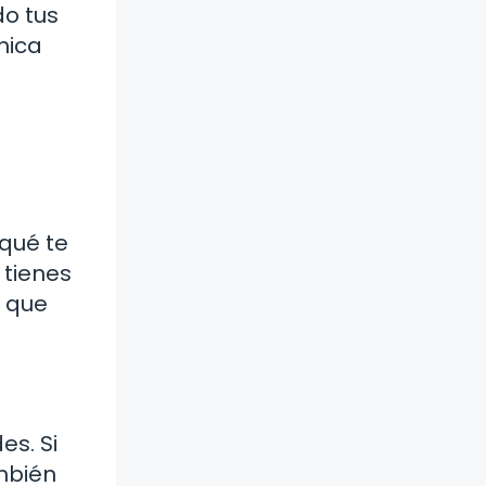
do tus
nica
¿qué te
 tienes
a que
es. Si
mbién