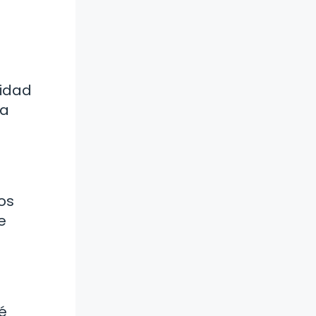
nidad
na
os
e
é