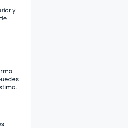
rior y
sde
forma
 puedes
stima.
es