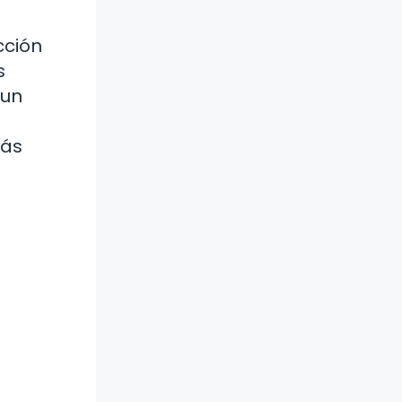
cción
s
 un
más