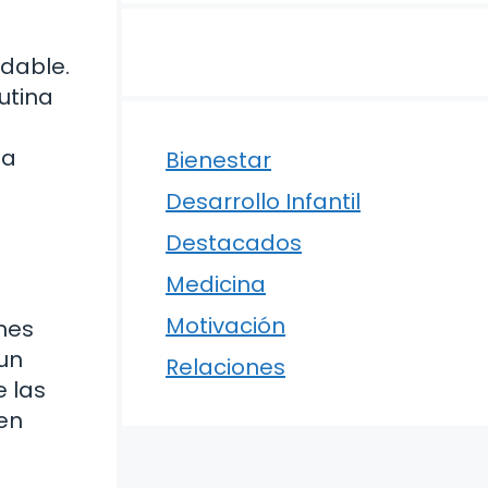
udable.
utina
 a
Bienestar
Desarrollo Infantil
Destacados
Medicina
Motivación
ones
 un
Relaciones
e las
uen