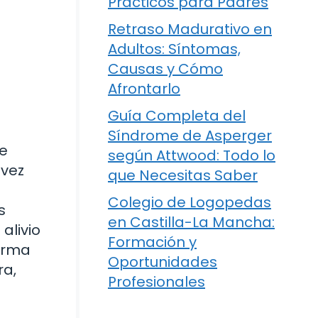
Prácticos para Padres
Retraso Madurativo en
Adultos: Síntomas,
Causas y Cómo
Afrontarlo
Guía Completa del
Síndrome de Asperger
ue
según Attwood: Todo lo
 vez
que Necesitas Saber
Colegio de Logopedas
s
en Castilla-La Mancha:
alivio
Formación y
forma
Oportunidades
ra,
Profesionales