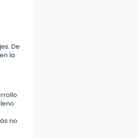
jes. De
en la
rrollo
lleno
zás no