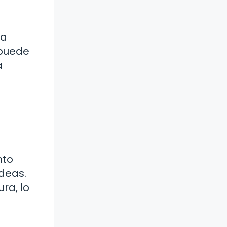
na
 puede
a
nto
deas.
ra, lo