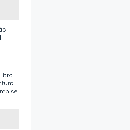
ás
l
libro
ctura
ómo se