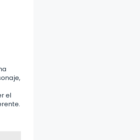
una
sonaje,
r el
erente.