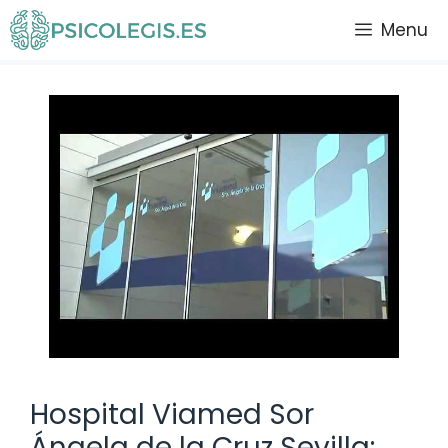
Saltar
Menu
al
contenido
Hospital Viamed Sor
Ángela de la Cruz Sevilla: