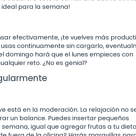
o ideal para la semana!
d
sar efectivamente, ¡te vuelves más producti
lo usas continuamente sin cargarlo, eventua
el domingo hará que el lunes empieces con
ualquier reto. ¿No es genial?
egularmente
ave está en la moderación. La relajación no s
trar un balance. Puedes insertar pequeños
semana, igual que agregar frutas a tu diet
rde fuera de la oficina? Harás maravillas par