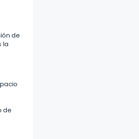
ción de
 la
spacio
o de