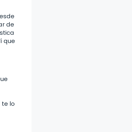
Desde
ar de
stica
sí que
que
te lo