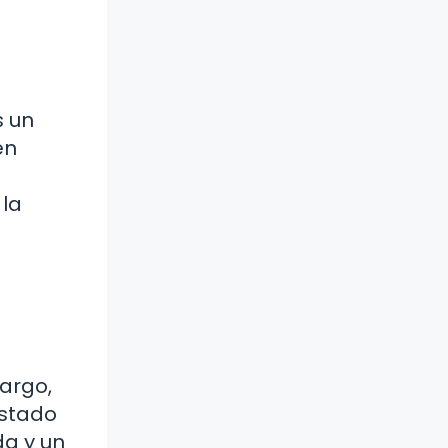
s un
en
 la
argo,
estado
da y un