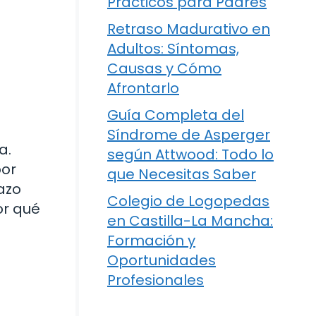
Prácticos para Padres
Retraso Madurativo en
Adultos: Síntomas,
Causas y Cómo
Afrontarlo
Guía Completa del
Síndrome de Asperger
a.
según Attwood: Todo lo
por
que Necesitas Saber
azo
Colegio de Logopedas
or qué
en Castilla-La Mancha:
Formación y
Oportunidades
Profesionales