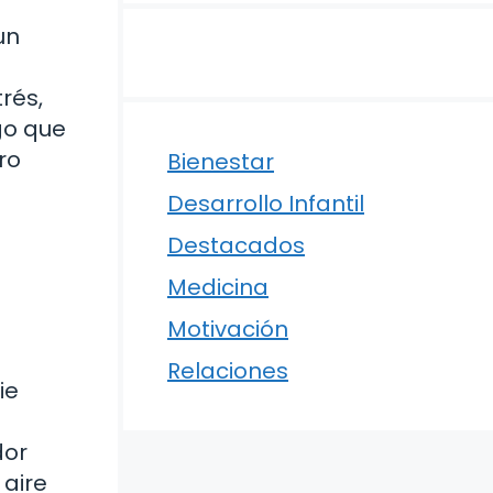
un
rés,
go que
ro
Bienestar
Desarrollo Infantil
Destacados
Medicina
Motivación
Relaciones
ie
dor
 aire