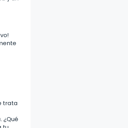
vo!
lmente
e trata
a. ¿Qué
a tu