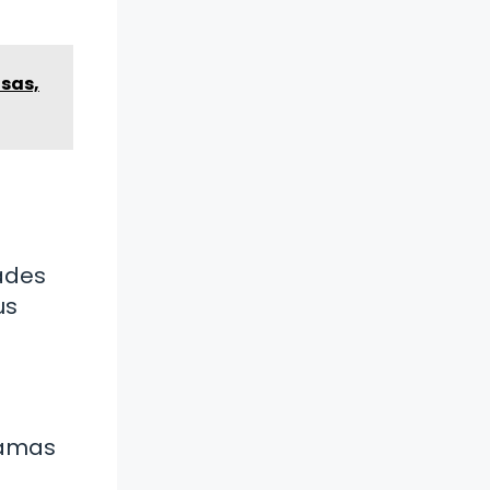
sas,
dades
us
ramas