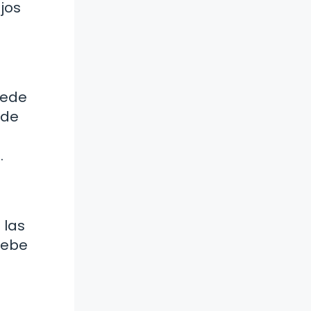
jos
uede
 de
.
 las
debe
.