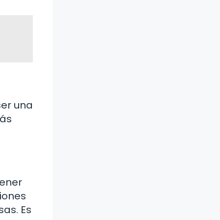
ser una
más
tener
ciones
as. Es