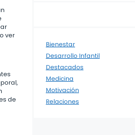
un
e
tar
o ver
Bienestar
Desarrollo Infantil
Destacados
ntes
Medicina
poral,
Motivación
n
les de
Relaciones