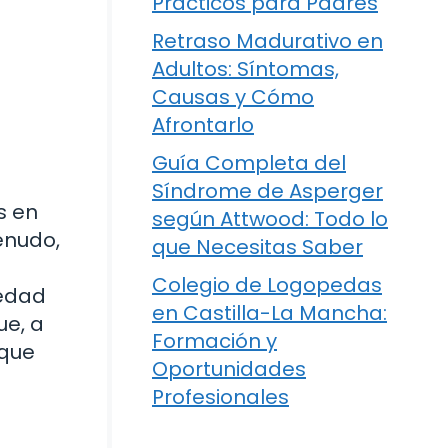
Prácticos para Padres
Retraso Madurativo en
Adultos: Síntomas,
Causas y Cómo
Afrontarlo
Guía Completa del
Síndrome de Asperger
s en
según Attwood: Todo lo
enudo,
que Necesitas Saber
Colegio de Logopedas
medad
en Castilla-La Mancha:
ue, a
Formación y
 que
Oportunidades
Profesionales