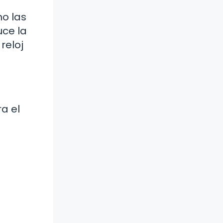
mo las
uce la
reloj
a el