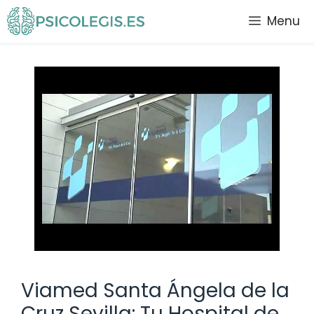
Saltar
Menu
al
contenido
Viamed Santa Ángela de la
Cruz Sevilla: Tu Hospital de