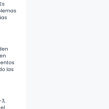
Es
oblemas
ias
eden
 en
ientos
do las
-3,
el