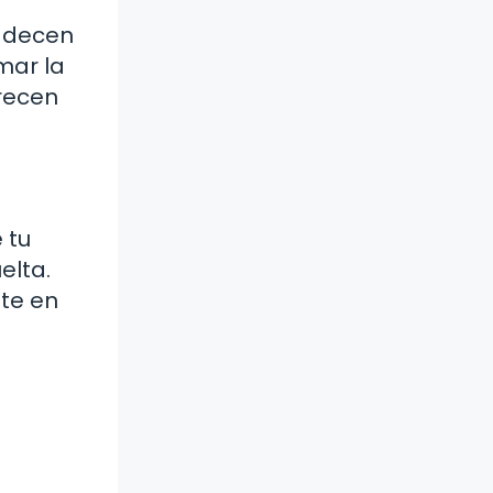
padecen
mar la
recen
 tu
elta.
ote en