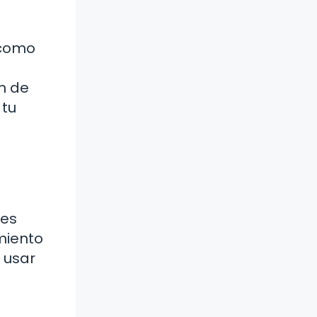
 como
ón de
 tu
 es
miento
 usar