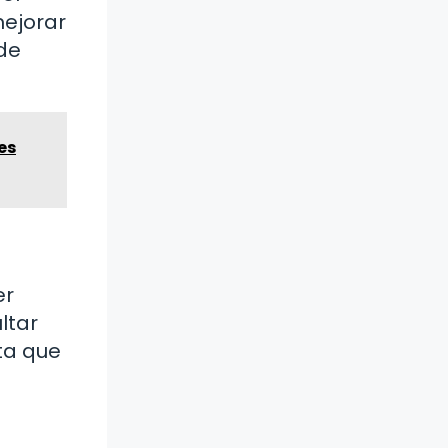
mejorar
 de
es
er
ltar
ta que