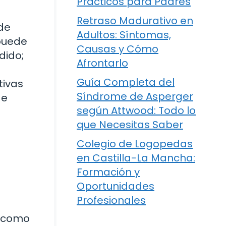
Prácticos para Padres
Retraso Madurativo en
 de
Adultos: Síntomas,
puede
Causas y Cómo
dido;
Afrontarlo
Guía Completa del
tivas
Síndrome de Asperger
de
según Attwood: Todo lo
que Necesitas Saber
Colegio de Logopedas
en Castilla-La Mancha:
Formación y
Oportunidades
Profesionales
s como