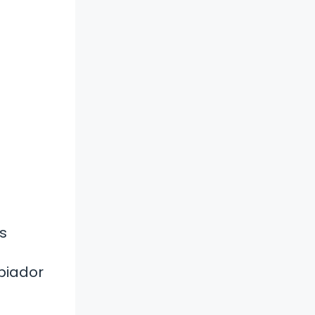
as
mpiador