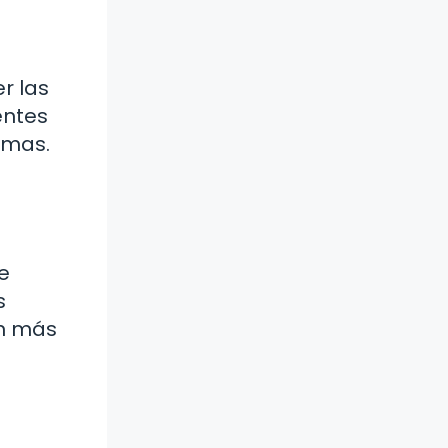
r las
entes
omas.
e
s
ún más