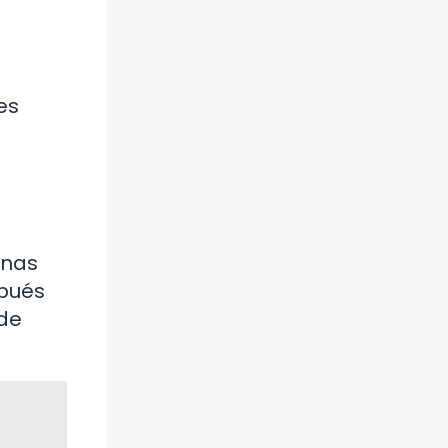
es
onas
spués
 de