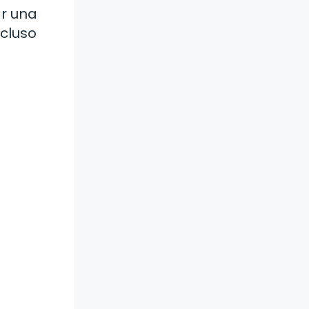
r una
cluso