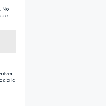
. No
uede
olver
acia la