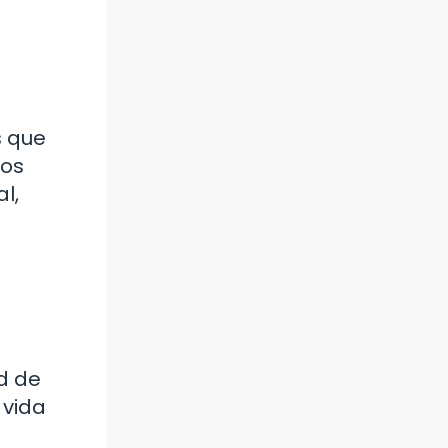
s que
los
l,
d de
 vida