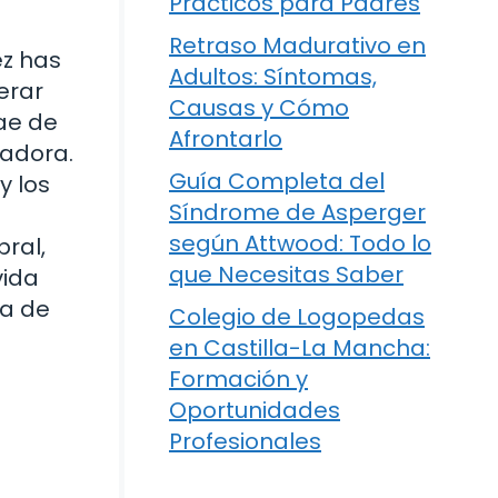
Prácticos para Padres
Retraso Madurativo en
ez has
Adultos: Síntomas,
erar
Causas y Cómo
cae de
Afrontarlo
tadora.
Guía Completa del
y los
Síndrome de Asperger
según Attwood: Todo lo
ral,
que Necesitas Saber
vida
sa de
Colegio de Logopedas
en Castilla-La Mancha:
Formación y
Oportunidades
Profesionales