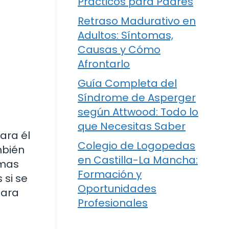
Prácticos para Padres
Retraso Madurativo en
Adultos: Síntomas,
Causas y Cómo
Afrontarlo
Guía Completa del
Síndrome de Asperger
según Attwood: Todo lo
que Necesitas Saber
ara él
Colegio de Logopedas
mbién
en Castilla-La Mancha:
omas
Formación y
 si se
Oportunidades
para
Profesionales