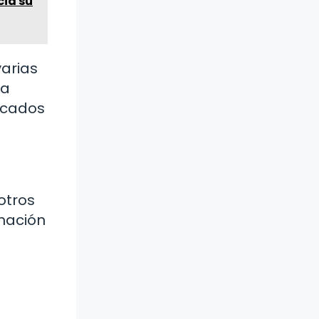
cia su
varias
na
licados
otros
mación