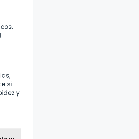
ecos.
l
ias,
e si
idez y