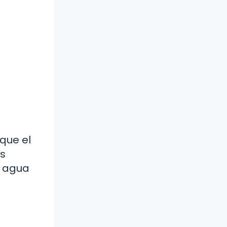
 que el
es
e agua