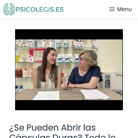
Saltar
Menu
al
contenido
¿Se Pueden Abrir las
Cápsulas Duras? Todo lo