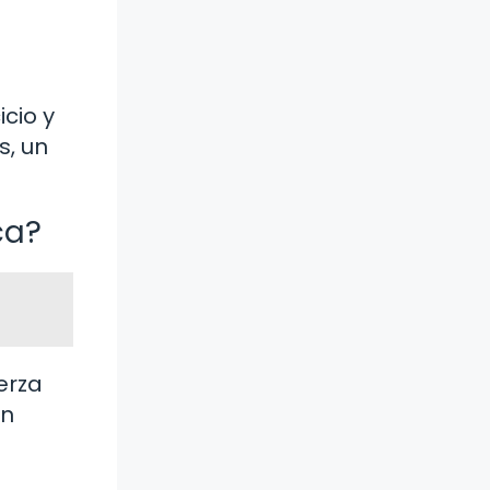
cio y
s, un
ca?
erza
an