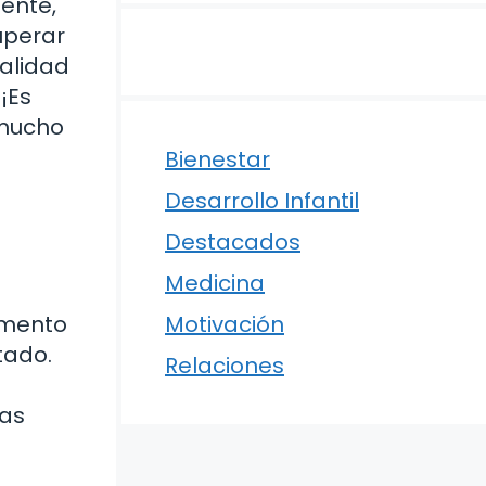
ente,
uperar
calidad
¡Es
 mucho
Bienestar
Desarrollo Infantil
Destacados
Medicina
omento
Motivación
tado.
Relaciones
nas