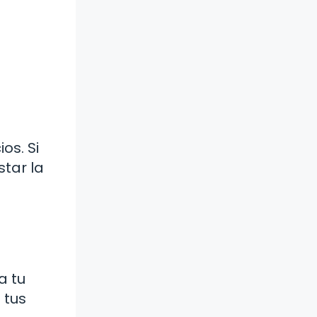
os. Si
star la
a tu
 tus