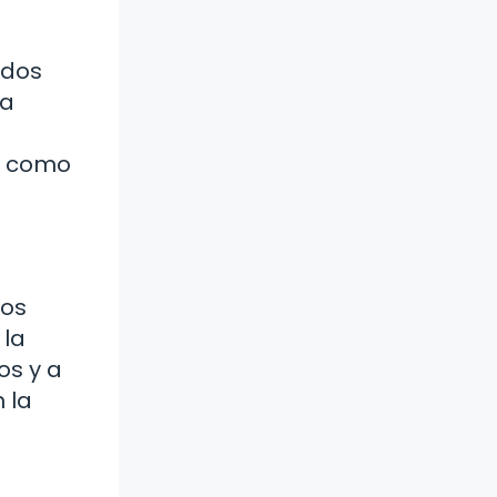
edos
la
Es como
los
 la
os y a
 la