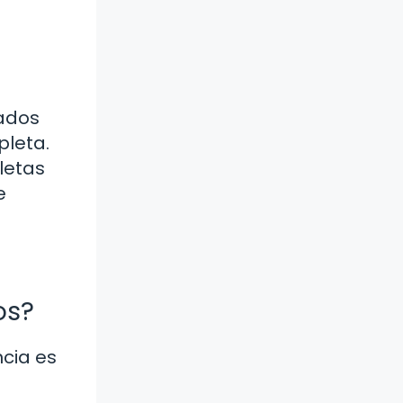
tados
pleta.
letas
e
os?
ncia es