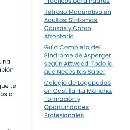
Prácticos para Padres
Retraso Madurativo en
Adultos: Síntomas,
Causas y Cómo
Afrontarlo
Guía Completa del
Síndrome de Asperger
 una
según Attwood: Todo lo
ación
que Necesitas Saber
a
Colegio de Logopedas
que te
en Castilla-La Mancha:
mos a
Formación y
Oportunidades
Profesionales