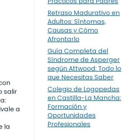
Prácticos para Padres
Retraso Madurativo en
Adultos: Síntomas,
Causas y Cómo
Afrontarlo
Guía Completa del
Síndrome de Asperger
según Attwood: Todo lo
que Necesitas Saber
 con
Colegio de Logopedas
 salir
en Castilla-La Mancha:
a:
Formación y
ivale a
Oportunidades
Profesionales
e la