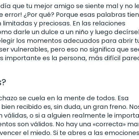
ía que tu mejor amigo se siente mal y no le
ve error! ¿Por qué? Porque esas palabras tie
on limitadas y preciosas. En las relaciones
como darle un dulce a un niño y luego decírse
l elegir los momentos adecuados para abrir t
er vulnerables, pero eso no significa que sea
importante es la persona, más difícil pare
s?
chazo se cuela en la mente de todos. Esa
bien recibido es, sin duda, un gran freno. No
álidas, o si a alguien realmente le importa
ientos son válidos. No hay una «correcta» m
 vencer el miedo. Si te abres a las emociones