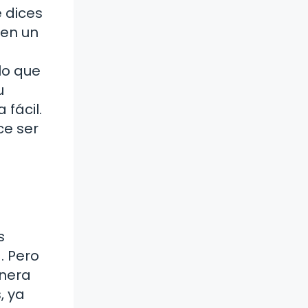
 dices
nen un
lo que
u
 fácil.
ce ser
s
. Pero
anera
, ya