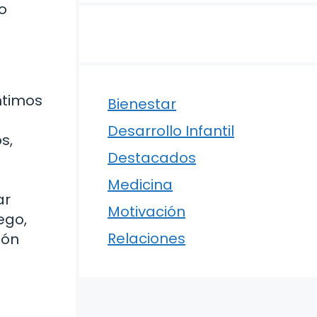
o
ntimos
Bienestar
Desarrollo Infantil
s,
Destacados
Medicina
ar
Motivación
ego,
Relaciones
ión