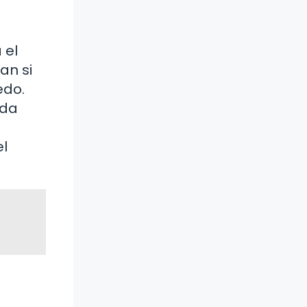
 el
an si
edo.
ida
.
el