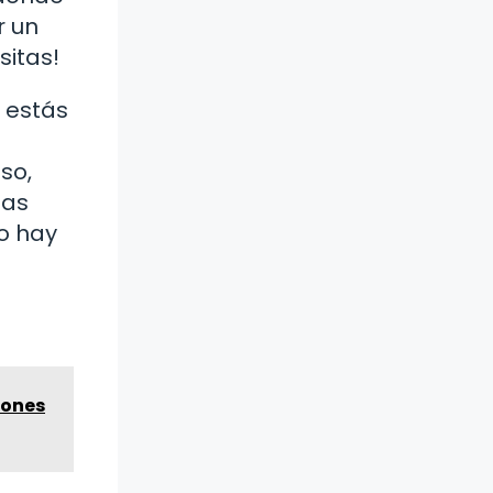
r un
sitas!
o estás
so,
ías
no hay
zones