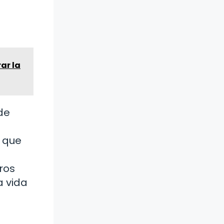
ar la
de
r que
ros
a vida