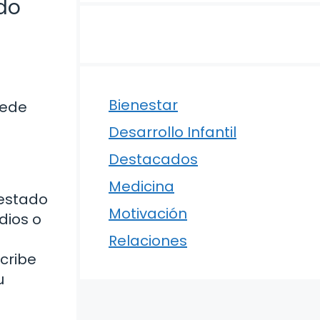
do
Bienestar
uede
Desarrollo Infantil
Destacados
Medicina
 estado
Motivación
dios o
Relaciones
scribe
u