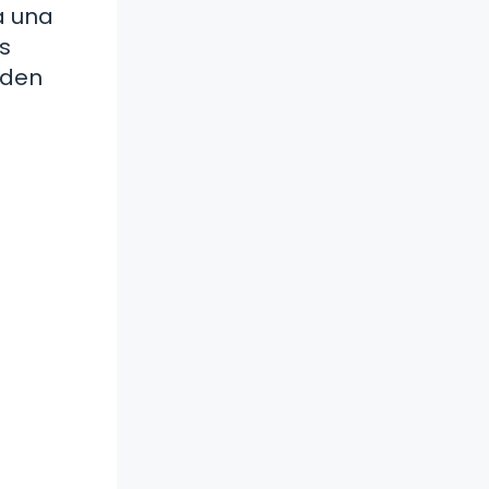
a una
Es
eden