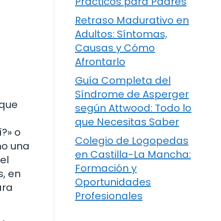
Prácticos para Padres
Retraso Madurativo en
Adultos: Síntomas,
Causas y Cómo
Afrontarlo
Guía Completa del
Síndrome de Asperger
 que
según Attwood: Todo lo
que Necesitas Saber
?» o
Colegio de Logopedas
mo una
en Castilla-La Mancha:
el
Formación y
s, en
Oportunidades
ara
Profesionales