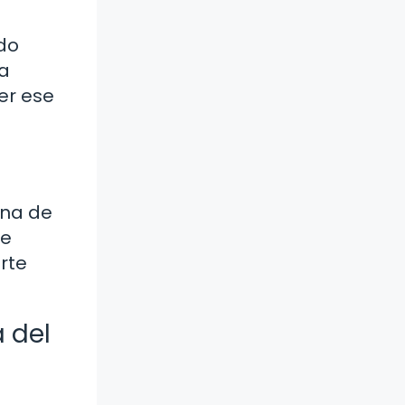
ado
la
er ese
ena de
ue
rte
 del