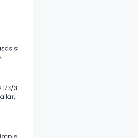
usas si
.
2173/3
ilar,
simple