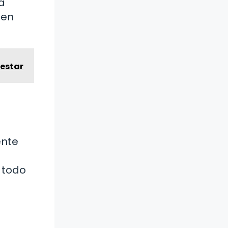
a
 en
nestar
ente
 todo