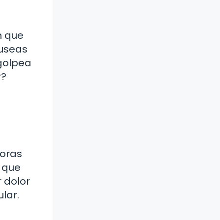
n que
áuseas
 golpea
r?
horas
a que
 dolor
lar.