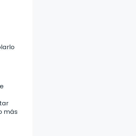
larlo
de
tar
ño más