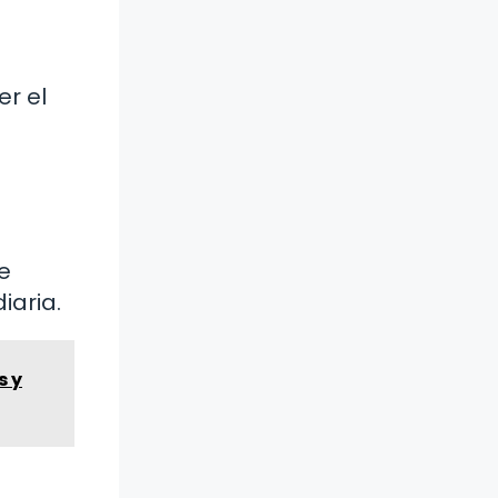
r el
e
iaria.
s y