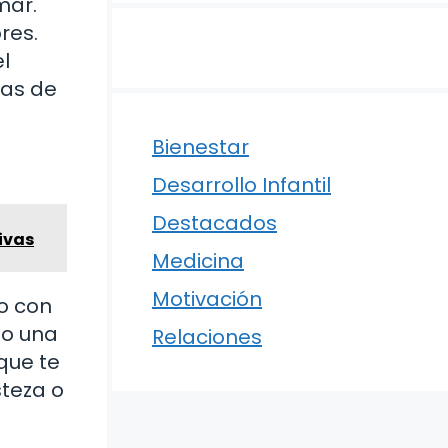
mar.
res.
l
nas de
Bienestar
Desarrollo Infantil
Destacados
ivas
Medicina
Motivación
do con
do una
Relaciones
que te
teza o