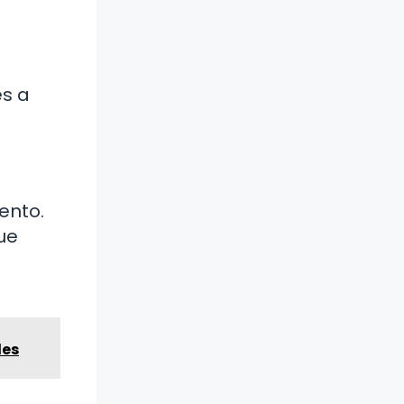
es a
ento.
ue
des