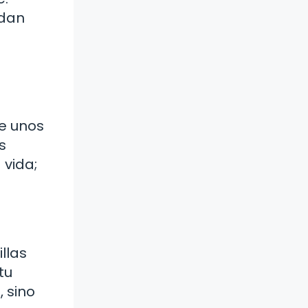
edan
de unos
s
 vida;
llas
tu
, sino