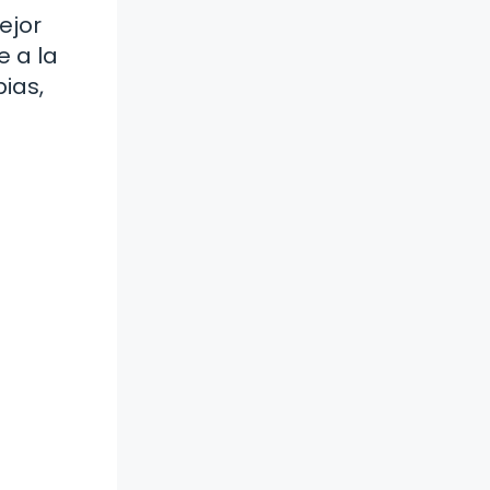
ejor
e a la
ias,