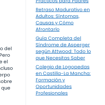
Prácticos para Padres
Retraso Madurativo en
Adultos: Síntomas,
Causas y Cómo
Afrontarlo
Guía Completa del
Síndrome de Asperger
o del
según Attwood: Todo lo
¿Pero
que Necesitas Saber
e el
Colegio de Logopedas
ncluso
en Castilla-La Mancha:
uerpo
Formación y
 sobre
Oportunidades
s que
Profesionales