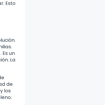
r. Esto
lución.
lias.
 Es un
ión. La
de
dad de
y los
leno.