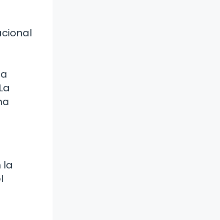
acional
sa
La
na
 la
l