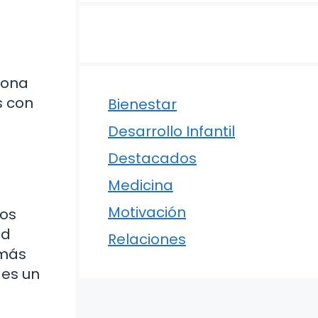
sona
s con
Bienestar
Desarrollo Infantil
Destacados
Medicina
Motivación
los
ad
Relaciones
 más
 es un