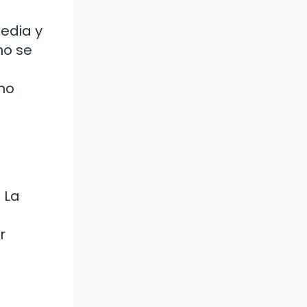
pedia y
no se
mo
 La
r