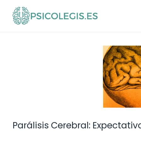
Saltar
al
contenido
Parálisis Cerebral: Expectati