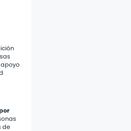
ición
osas
o apoyo
ud
 por
rsonas
s de