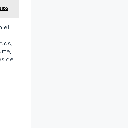
ulto
 el
cias,
rte,
és de