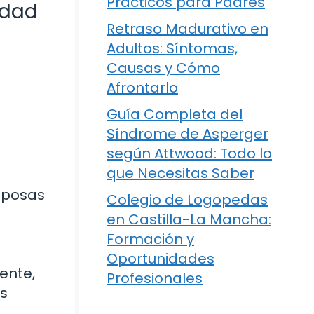
Prácticos para Padres
idad
Retraso Madurativo en
Adultos: Síntomas,
Causas y Cómo
Afrontarlo
Guía Completa del
Síndrome de Asperger
según Attwood: Todo lo
que Necesitas Saber
iposas
Colegio de Logopedas
en Castilla-La Mancha:
Formación y
Oportunidades
ente,
Profesionales
es
a