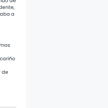
ando de
dente,
taba a
amos
 cariño
r de