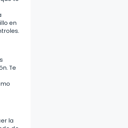
a
llo en
troles.
s
ón. Te
ismo
er la