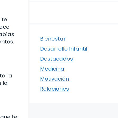
 te
hace
habías
Bienestar
entos.
Desarrollo Infantil
Destacados
Medicina
toria
Motivación
 la
Relaciones
 que te