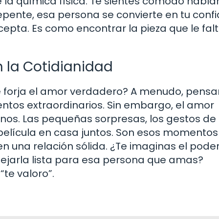
e la química física. Te sientes cómodo habl
repente, esa persona se convierte en tu confi
cepta. Es como encontrar la pieza que le fal
n la Cotidianidad
e forja el amor verdadero? A menudo, pens
tos extraordinarios. Sin embargo, el amor
ianos. Las pequeñas sorpresas, los gestos de
 película en casa juntos. Son esos momentos
en una relación sólida. ¿Te imaginas el pode
ejarla lista para esa persona que amas?
te valoro”.