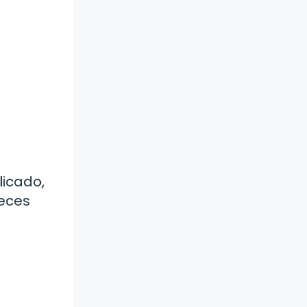
licado,
veces
a