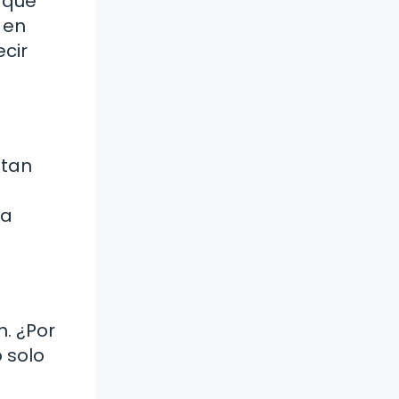
 que
 en
ecir
itan
la
n. ¿Por
 solo