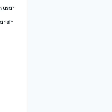
n usar
r sin