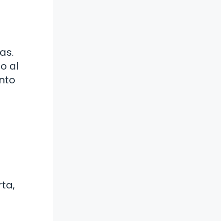
as.
o al
ento
ta,