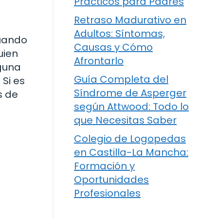
Prácticos para Padres
Retraso Madurativo en
Adultos: Síntomas,
cuando
Causas y Cómo
uien
Afrontarlo
lguna
Guía Completa del
Si es
Síndrome de Asperger
s de
según Attwood: Todo lo
que Necesitas Saber
Colegio de Logopedas
en Castilla-La Mancha:
Formación y
Oportunidades
Profesionales