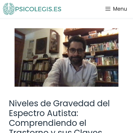
Saltar
Menu
al
contenido
Niveles de Gravedad del
Espectro Autista:
Comprendiendo el
Trastorno y sus Claves