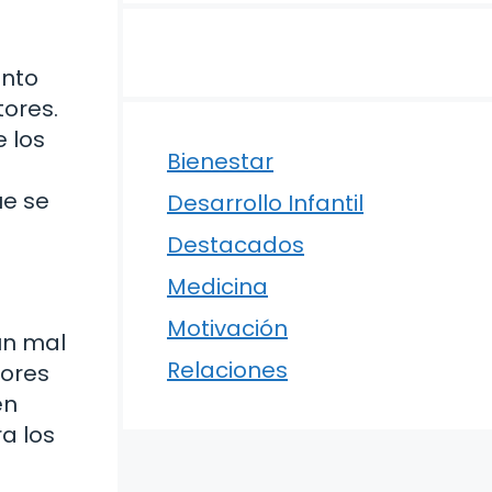
anto
tores.
e los
Bienestar
ue se
Desarrollo Infantil
Destacados
Medicina
Motivación
un mal
Relaciones
rores
en
a los