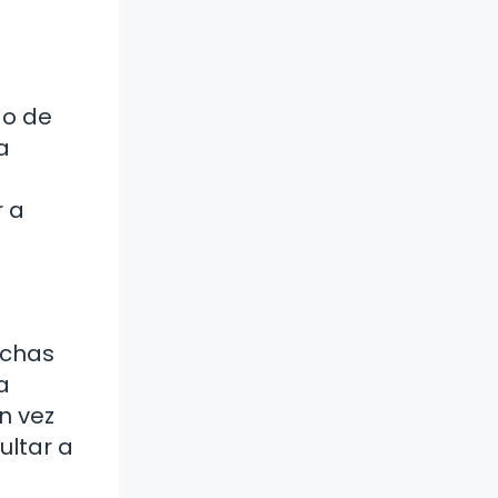
do de
a
r a
uchas
a
n vez
ultar a