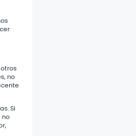
nos
acer
 otros
s, no
acente
as. Si
e no
r,