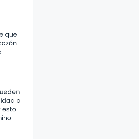
le que
icazón
a
 pueden
didad o
r esto
niño