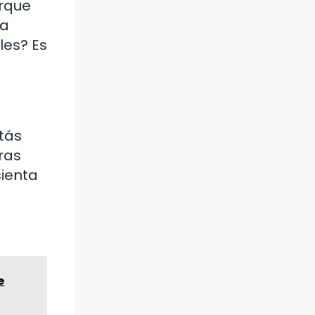
orque
na
les? Es
stás
ras
sienta
e