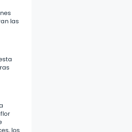
ones
ran las
esta
ras
 a
flor
e
es, los