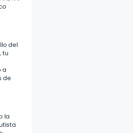
co
lo del
 tu
o a
s de
o la
utista
e