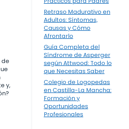
Prácticos para Padres
Retraso Madurativo en
Adultos: Síntomas,
Causas y Cómo
Afrontarlo
Guía Completa del
Síndrome de Asperger
a de
según Attwood: Todo lo
que
que Necesitas Saber
n
Colegio de Logopedas
e y,
en Castilla-La Mancha:
ón?
Formación y
Oportunidades
Profesionales