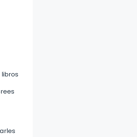
 libros
crees
arles