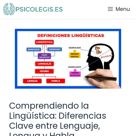
Saltar
Menu
al
contenido
Comprendiendo la
Lingüística: Diferencias
Clave entre Lenguaje,
Lengua y Habla