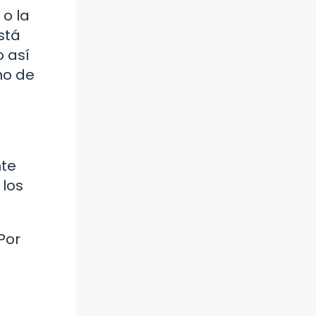
o la
stá
o así
no de
nte
 los
Por