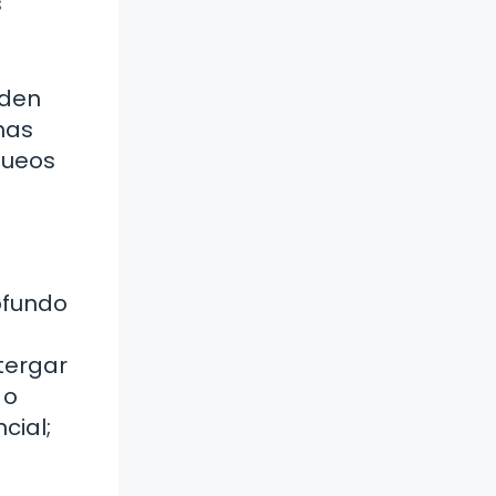
s
eden
has
queos
ofundo
stergar
 o
cial;