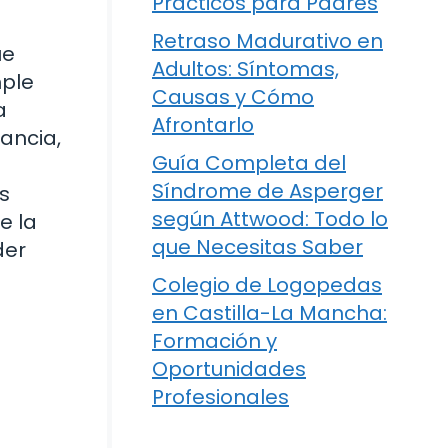
Prácticos para Padres
Retraso Madurativo en
ue
Adultos: Síntomas,
mple
Causas y Cómo
a
Afrontarlo
ancia,
Guía Completa del
Síndrome de Asperger
os
según Attwood: Todo lo
e la
que Necesitas Saber
der
Colegio de Logopedas
en Castilla-La Mancha:
Formación y
Oportunidades
Profesionales