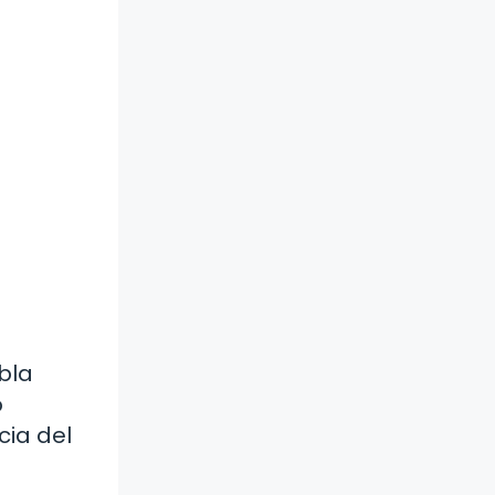
bla
o
cia del