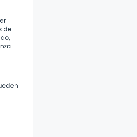
er
s de
ado,
anza
pueden