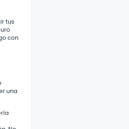
r tus
guro
go con
e
er una
ría
ón. No