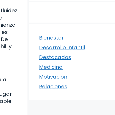
fluidez
e
mienza
 es
Bienestar
. De
ill y
Desarrollo Infantil
Destacados
Medicina
Motivación
a a
Relaciones
jugar
bable