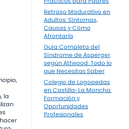
Prácticos para Padres
Retraso Madurativo en
Adultos: Síntomas,
Causas y Cómo
Afrontarlo
Guía Completa del
Síndrome de Asperger
según Attwood: Todo lo
que Necesitas Saber
cipio,
Colegio de Logopedas
en Castilla-La Mancha:
 la
Formación y
lizan
Oportunidades
es
Profesionales
 hacer
turo