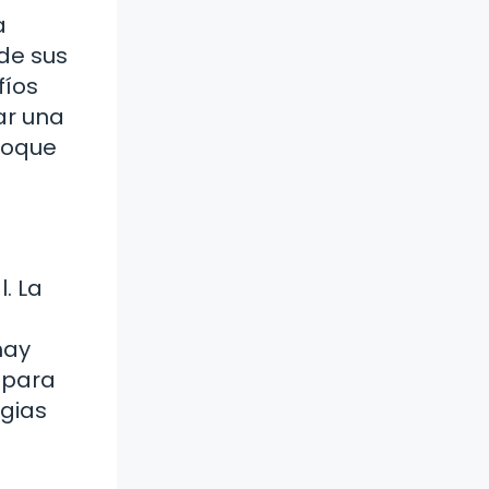
a
de sus
fíos
ar una
nfoque
. La
hay
 para
egias