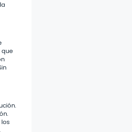
la
e
, que
ón
Sin
ución.
ón.
 los
.