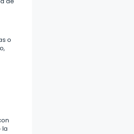
ia de
as o
o,
con
 la