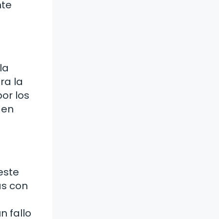
nte
la
ra la
or los
 en
este
as con
n fallo