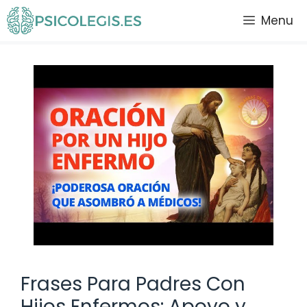
Saltar
Menu
al
contenido
Frases Para Padres Con
Hijos Enfermos: Apoyo y