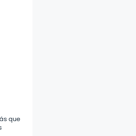
más que
s