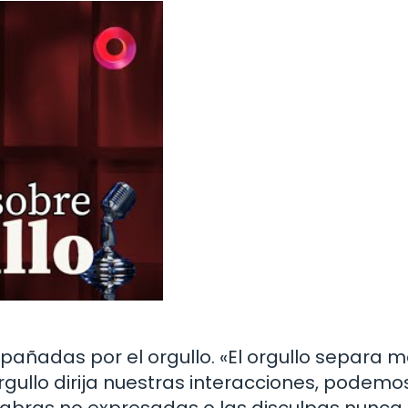
añadas por el orgullo. «El orgullo separa 
gullo dirija nuestras interacciones, podemo
alabras no expresadas o las disculpas nunca