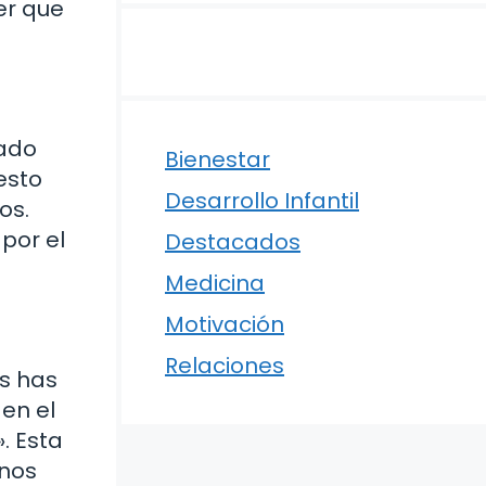
er que
hado
Bienestar
esto
Desarrollo Infantil
os.
por el
Destacados
Medicina
Motivación
Relaciones
es has
en el
. Esta
 nos