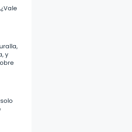
 ¿Vale
uralla,
, y
sobre
 solo
e