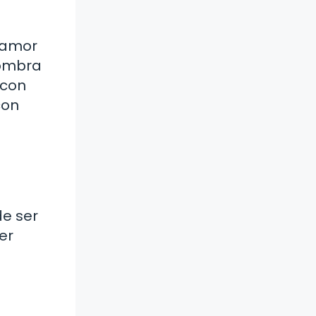
l amor
sombra
 con
con
e ser
er