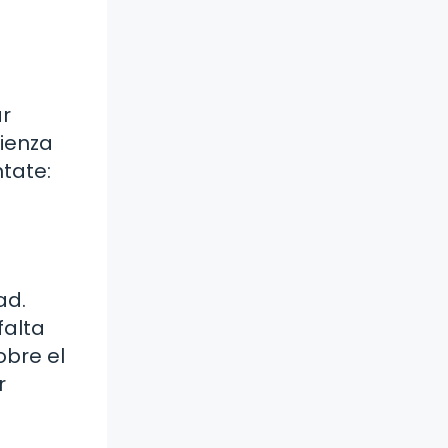
ar
mienza
ntate:
ad.
falta
obre el
r