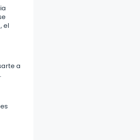
ia
se
 el
sarte a
.
nes