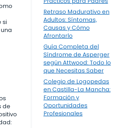
Prácticos para Padres
como
Retraso Madurativo en
Adultos: Síntomas,
 si
Causas y Cómo
s una
Afrontarlo
Guía Completa del
Síndrome de Asperger
según Attwood: Todo lo
que Necesitas Saber
Colegio de Logopedas
en Castilla-La Mancha:
Formación y
nos
Oportunidades
s de
Profesionales
sitivo
dad: