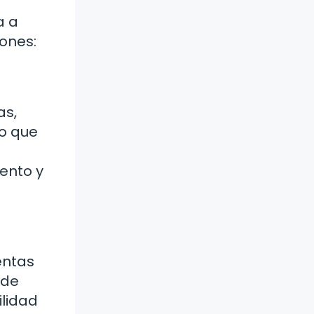
a a
ones:
as,
lo que
iento y
entas
sde
ilidad