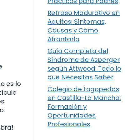
Prácticos para Padres
Retraso Madurativo en
Adultos: Síntomas,
Causas y Cómo
Afrontarlo
Guía Completa del
Síndrome de Asperger
e
según Attwood: Todo lo
que Necesitas Saber
o es lo
Colegio de Logopedas
tículo
en Castilla-La Mancha:
os
Formación y
mo
Oportunidades
Profesionales
bra!