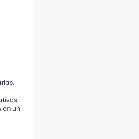
rias.
ativas
s en un