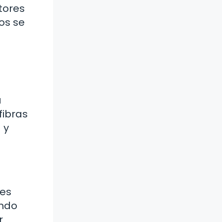
tores
os se
a
fibras
 y
les
ando
r