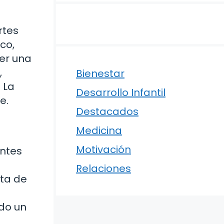
rtes
co,
ner una
,
Bienestar
 La
Desarrollo Infantil
e.
Destacados
Medicina
Motivación
entes
Relaciones
rta de
ndo un