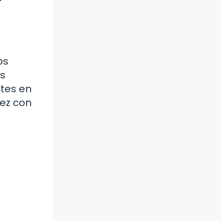
os
os
ntes en
vez con