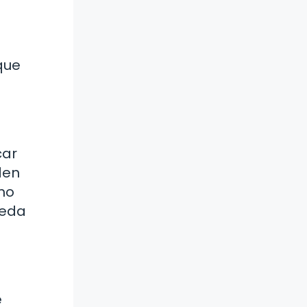
que
car
den
omo
ueda
e