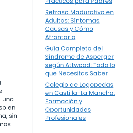
Prácticos para Padres
Retraso Madurativo en
Adultos: Síntomas,
Causas y Cómo
Afrontarlo
Guía Completa del
Síndrome de Asperger
según Attwood: Todo lo
que Necesitas Saber
a
Colegio de Logopedas
e
en Castilla-La Mancha:
a una
Formación y
so en
Oportunidades
a, sin
Profesionales
amos