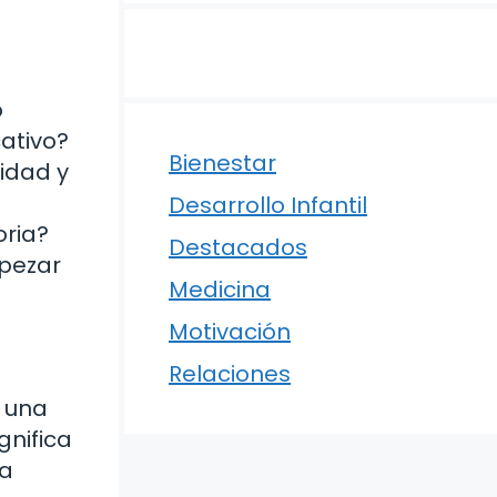
o
cativo?
Bienestar
lidad y
Desarrollo Infantil
oria?
Destacados
mpezar
Medicina
Motivación
Relaciones
s una
gnifica
na