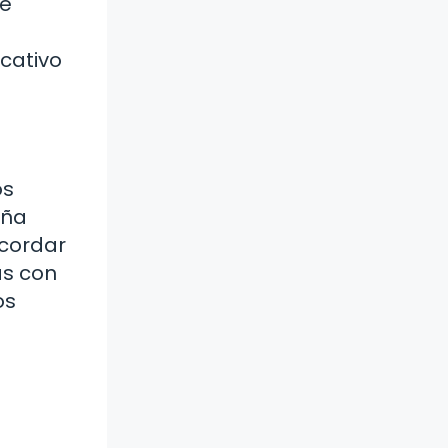
de
s
icativo
os
aña
ecordar
as con
os
d