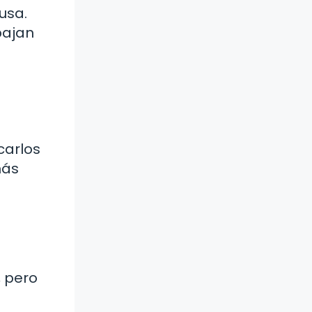
usa.
bajan
carlos
más
, pero