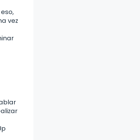
 eso,
na vez
minar
ablar
alizar
Up