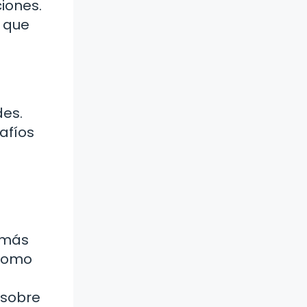
iones.
a que
des.
afíos
e más
 como
 sobre