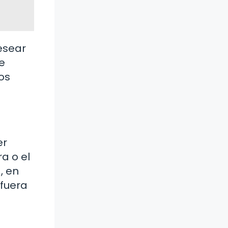
esear
e
os
er
a o el
, en
 fuera