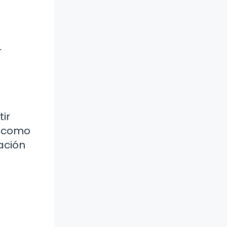
r
ir
r como
ación