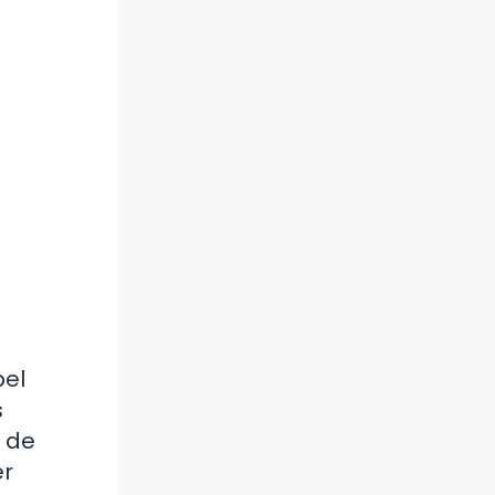
pel
s
 de
er