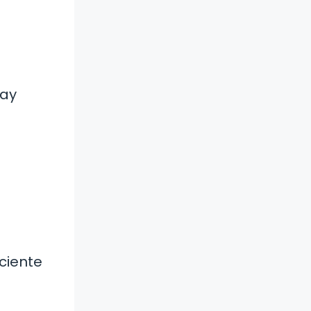
hay
sciente