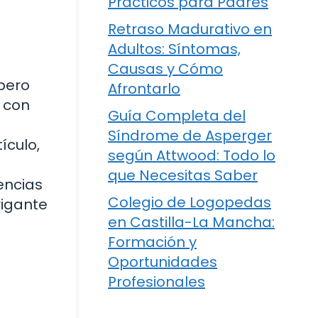
Prácticos para Padres
Retraso Madurativo en
Adultos: Síntomas,
Causas y Cómo
pero
Afrontarlo
a con
Guía Completa del
Síndrome de Asperger
ículo,
según Attwood: Todo lo
que Necesitas Saber
encias
Colegio de Logopedas
rigante
en Castilla-La Mancha:
Formación y
Oportunidades
Profesionales