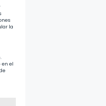
r
s
iones
lar la
.
 en el
 de