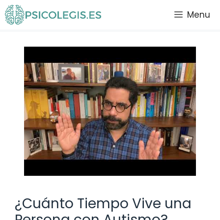
Saltar
Menu
al
contenido
¿Cuánto Tiempo Vive una
Persona con Autismo?