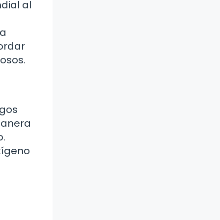
dial al
na
cordar
osos.
sgos
manera
o.
xígeno