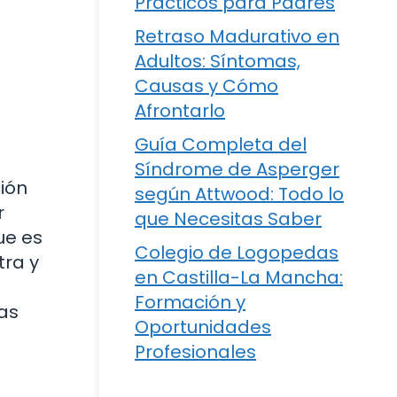
Prácticos para Padres
Retraso Madurativo en
Adultos: Síntomas,
Causas y Cómo
Afrontarlo
Guía Completa del
Síndrome de Asperger
ión
según Attwood: Todo lo
r
que Necesitas Saber
ue es
Colegio de Logopedas
tra y
en Castilla-La Mancha:
Formación y
las
Oportunidades
Profesionales