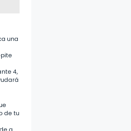
ca una
pite
nte 4,
ayudará
ue
o de tu
nde a