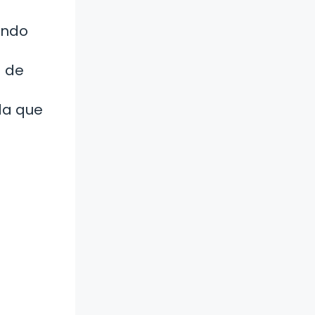
endo
a de
da que