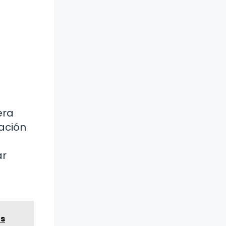
era
ración
ar
as