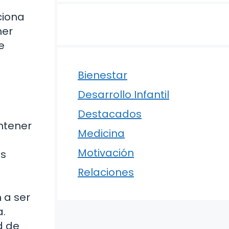
ciona
ner
e
Bienestar
Desarrollo Infantil
Destacados
ntener
Medicina
Motivación
es
Relaciones
 a ser
a.
d de