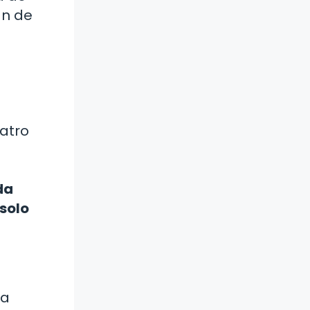
an de
atro
da
solo
la