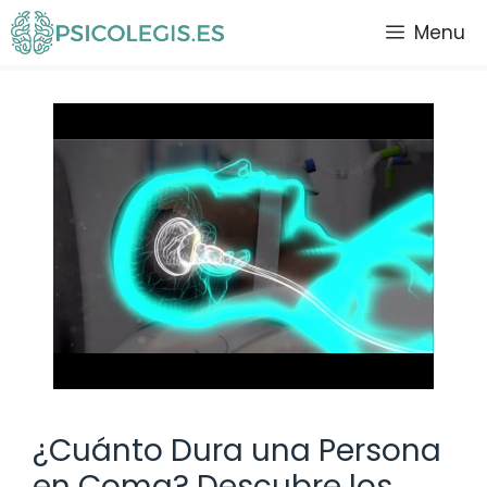
Saltar
Menu
al
contenido
¿Cuánto Dura una Persona
en Coma? Descubre los