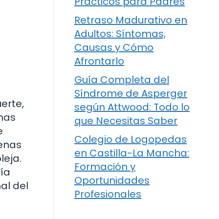
Prácticos para Padres
Retraso Madurativo en
Adultos: Síntomas,
Causas y Cómo
Afrontarlo
Guía Completa del
Síndrome de Asperger
erte,
según Attwood: Todo lo
 has
que Necesitas Saber
e
Colegio de Logopedas
enas
en Castilla-La Mancha:
leja.
Formación y
mía
Oportunidades
al del
Profesionales