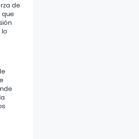
erza de
e que
sión
 lo
de
de
onde
la
os