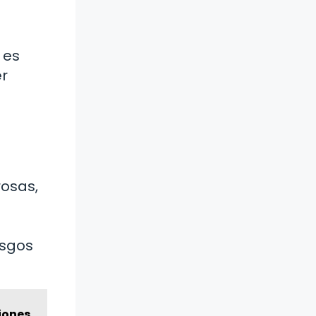
 es
er
rosas,
esgos
iones