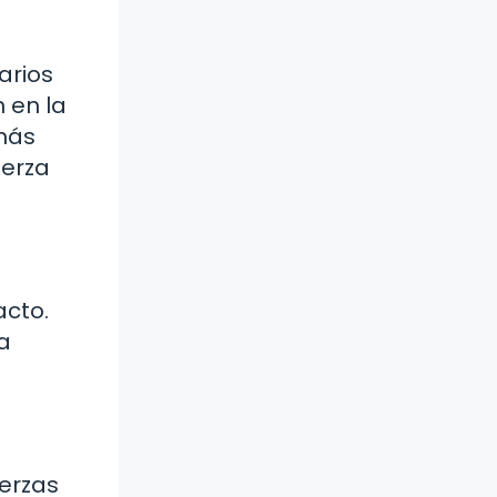
arios
 en la
más
uerza
acto.
a
uerzas