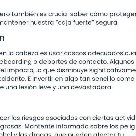
ero también es crucial saber cómo proteger
mantener nuestra “caja fuerte” segura.
ón
s en la cabeza es usar cascos adecuados cu
ateboarding o deportes de contacto. Algunos
l impacto, lo que disminuye significativame
cidente. E invertir en algo tan sencillo como
re una lesión leve y una devastadora.
er los riesgos asociados con ciertas activi
igrosas. Mantente informado sobre los pelig
ohol y las drogas, que pueden afectar tu