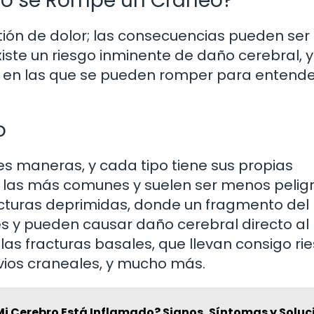
o se Rompe un Cráneo?
tión de dolor; las consecuencias pueden ser
iste un riesgo inminente de daño cerebral, y
 en las que se pueden romper para entend
o
es maneras, y cada tipo tiene sus propias
on las más comunes y suelen ser menos pelig
cturas deprimidas, donde un fragmento del
 y pueden causar daño cerebral directo al
 las fracturas basales, que llevan consigo ri
vios craneales, y mucho más.
Mi Cerebro Está Inflamado? Signos, Síntomas y Soluc