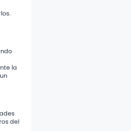
los.
ando
nte la
 un
dades
ros del