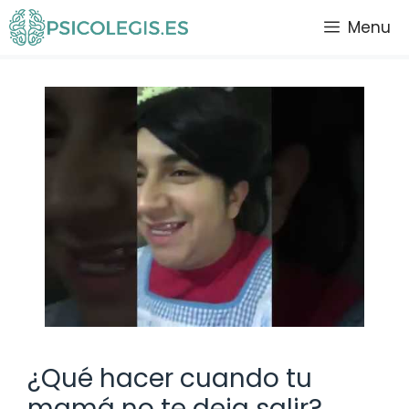
Saltar
Menu
al
contenido
¿Qué hacer cuando tu
mamá no te deja salir?