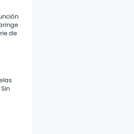
función
aringe
rie de
elas
 Sin