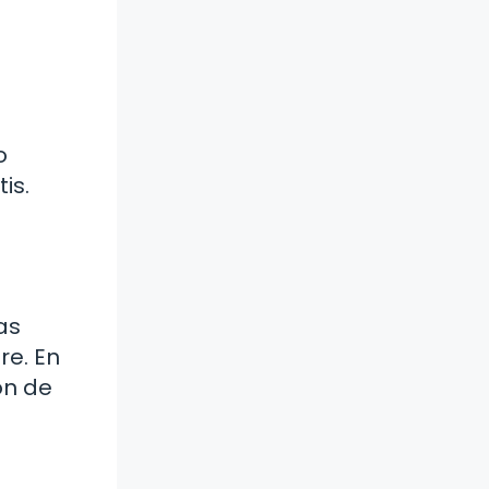
o
is.
as
re. En
ón de