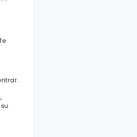
Te
ntrar.
,
 su