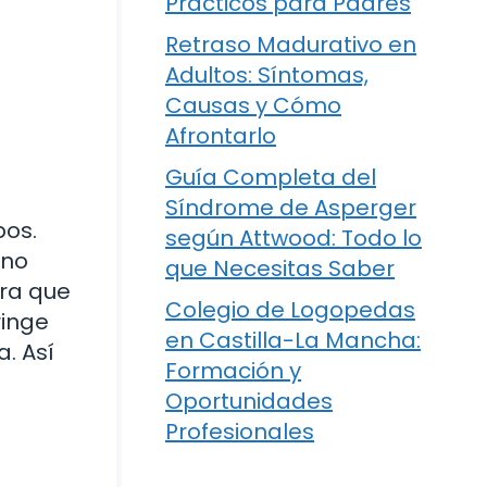
Prácticos para Padres
Retraso Madurativo en
Adultos: Síntomas,
Causas y Cómo
Afrontarlo
Guía Completa del
Síndrome de Asperger
pos.
según Attwood: Todo lo
 no
que Necesitas Saber
ura que
Colegio de Logopedas
ringe
en Castilla-La Mancha:
. Así
Formación y
Oportunidades
Profesionales