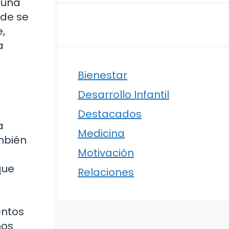
s una
nde se
e,
a
Bienestar
Desarrollo Infantil
Destacados
a
Medicina
ambién
Motivación
que
Relaciones
entos
nos