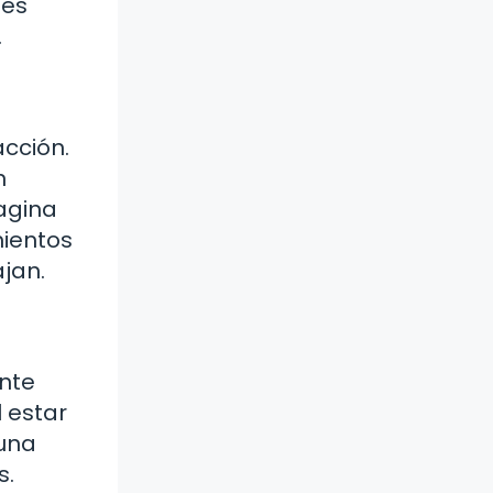
 es
.
cción.
n
agina
mientos
ajan.
nte
 estar
 una
s.