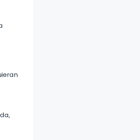
a
uieran
rda,