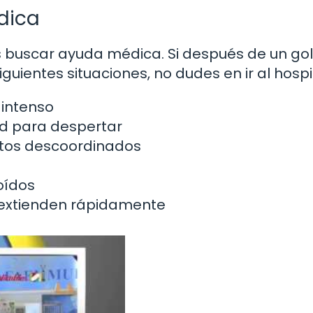
dica
buscar ayuda médica. Si después de un go
uientes situaciones, no dudes en ir al hospit
 intenso
ad para despertar
ntos descoordinados
 oídos
extienden rápidamente