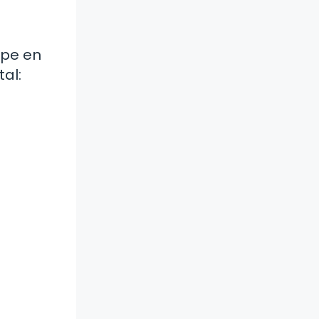
lpe en
al: