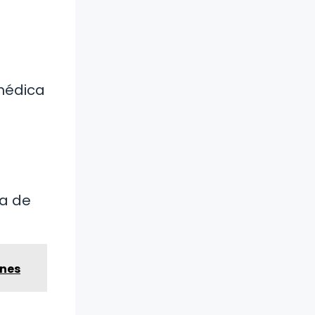
médica
ía de
ones