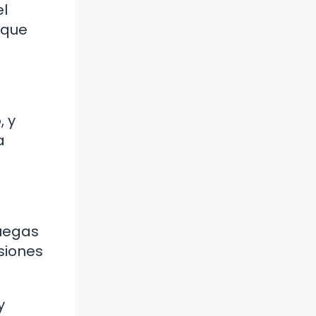
el
 que
, y
a
juegas
esiones
y