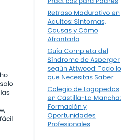
Prácticos para Padres
Retraso Madurativo en
Adultos: Síntomas,
Causas y Cómo
Afrontarlo
Guía Completa del
Síndrome de Asperger
según Attwood: Todo lo
cho
que Necesitas Saber
solo
Colegio de Logopedas
las
en Castilla-La Mancha:
Formación y
e,
Oportunidades
ácil
Profesionales