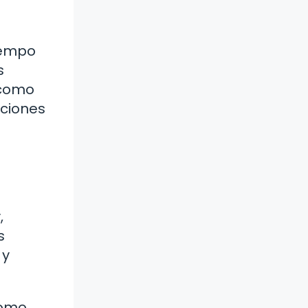
iempo
s
 como
cciones
,
s
 y
como