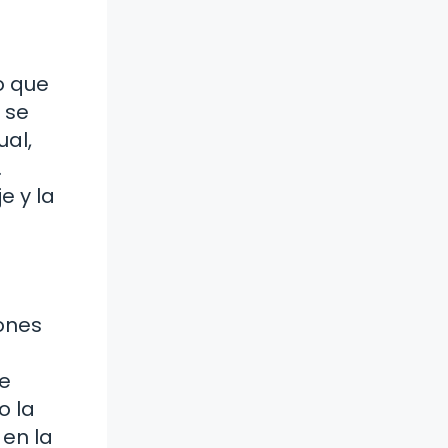
o que
 se
ual,
.
e y la
iones
se
o la
 en la