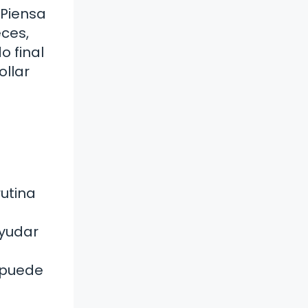
 Piensa
eces,
o final
ollar
rutina
ayudar
e puede