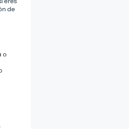
i eres
ón de
a o
o
o
e