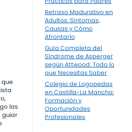
Prácticos para Padres
Retraso Madurativo en
Adultos: Síntomas,
Causas y Cómo
Afrontarlo
Guía Completa del
Síndrome de Asperger
según Attwood: Todo lo
que Necesitas Saber
s que
Colegio de Logopedas
ista
en Castilla-La Mancha:
o,
Formación y
go las
Oportunidades
 guiar
Profesionales
s