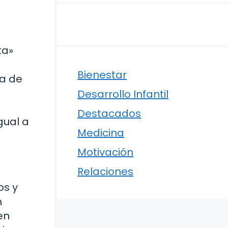
ta»
Bienestar
ta de
Desarrollo Infantil
Destacados
gual a
Medicina
Motivación
Relaciones
os y
n
en