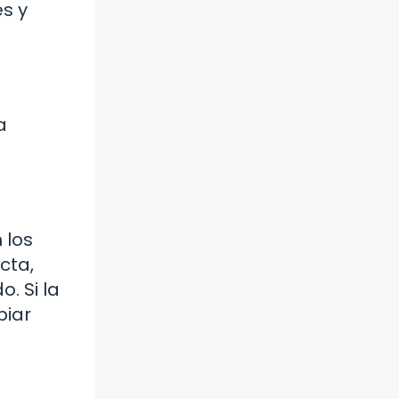
s y
a
 los
cta,
o. Si la
piar