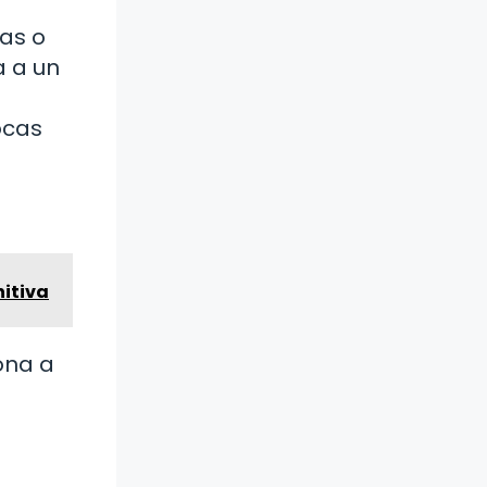
ras o
a a un
ocas
nitiva
ona a