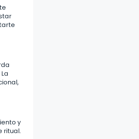
te
star
tarte
rda
 La
ional,
iento y
ritual.