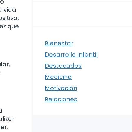
vo
a vida
sitiva.
vez que
Bienestar
Desarrollo Infantil
lar,
Destacados
r
Medicina
Motivación
Relaciones
u
lizar
er.