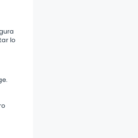
igura
ar lo
ge.
ro