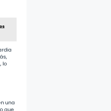
os
ardia
ás,
 lo
en una
do que