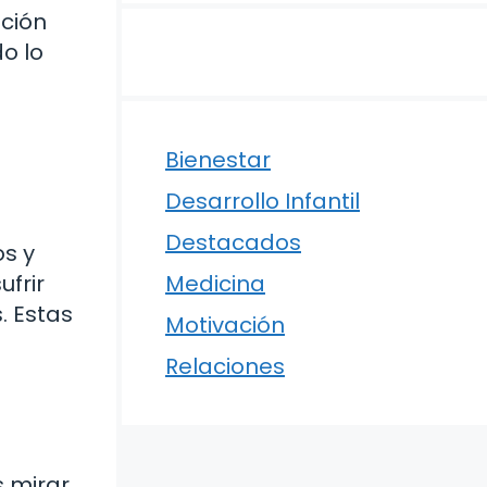
pción
o lo
Bienestar
Desarrollo Infantil
Destacados
os y
frir
Medicina
. Estas
Motivación
Relaciones
s mirar