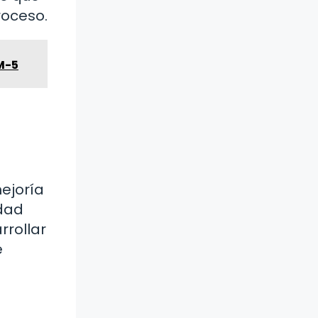
roceso.
M-5
ejoría
idad
rrollar
e