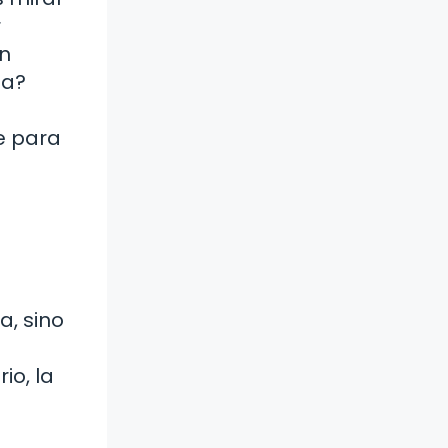
r
an
ta?
e para
a, sino
io, la