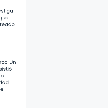
estiga
 que
nteado
rco. Un
istió
ro
idad
el