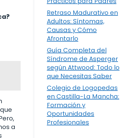
Prácticos para Padres
Retraso Madurativo en
ca?
Adultos: Síntomas,
Causas y Cómo
Afrontarlo
Guía Completa del
Síndrome de Asperger
según Attwood: Todo lo
que Necesitas Saber
Colegio de Logopedas
en Castilla-La Mancha:
n
Formación y
 que
Oportunidades
Pero,
Profesionales
mos a
s