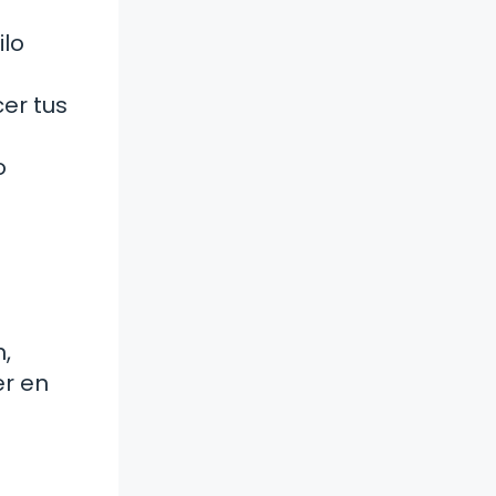
ilo
cer tus
o
,
er en