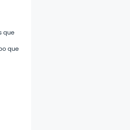
s que
mpo que