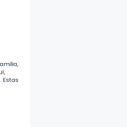
amilia,
í,
. Estas