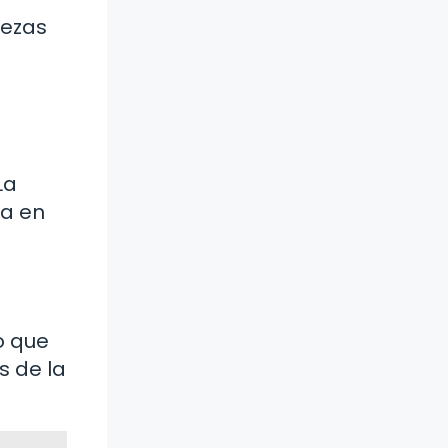
iezas
La
ia en
o que
s de la