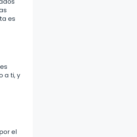
ñados
das
ta es
 es
a ti, y
por el