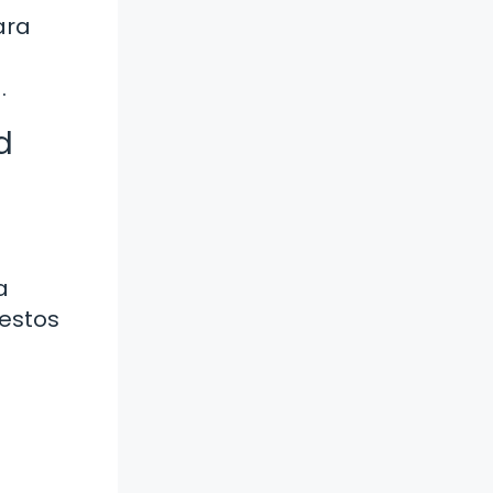
ara
.
d
a
uestos