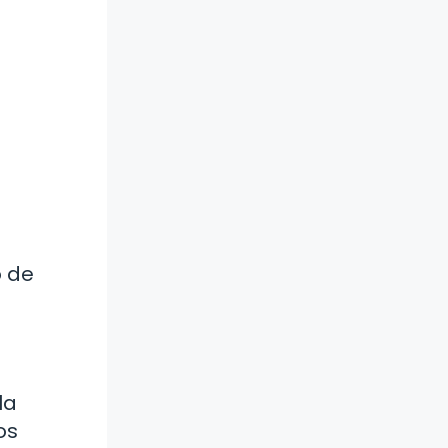
o de
la
os