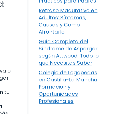
Prácticos para Padres
d:
Retraso Madurativo en
Adultos: Síntomas,
Causas y Cómo
Afrontarlo
Guía Completa del
Síndrome de Asperger
según Attwood: Todo lo
que Necesitas Saber
iva o
Colegio de Logopedas
ugar
en Castilla-La Mancha:
Formación y
n tu
Oportunidades
Profesionales
al
más