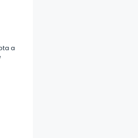
pta a
e