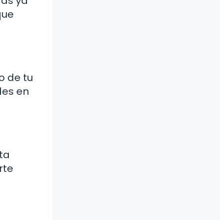
ras ya
que
o de tu
des en
ta
rte