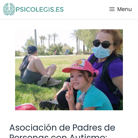
Saltar
Menu
al
contenido
Asociación de Padres de
Personas con Autismo: