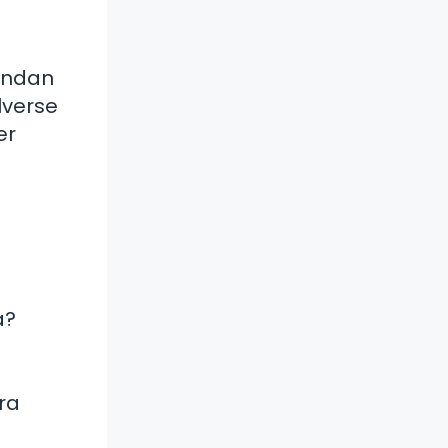
rindan
lverse
er
a?
ra