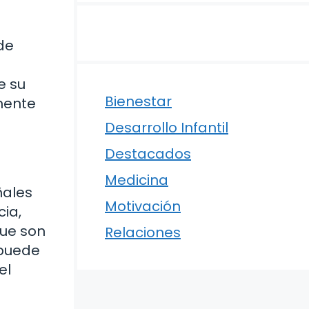
de
e su
Bienestar
mente
Desarrollo Infantil
Destacados
Medicina
ñales
Motivación
ia,
que son
Relaciones
 puede
el