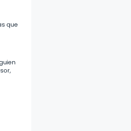
as que
lguien
sor,