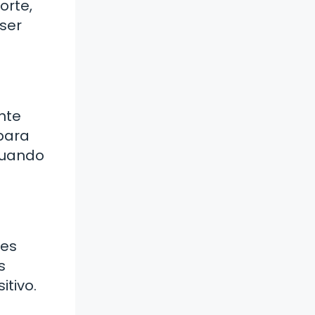
orte,
 ser
nte
para
 cuando
tes
s
itivo.