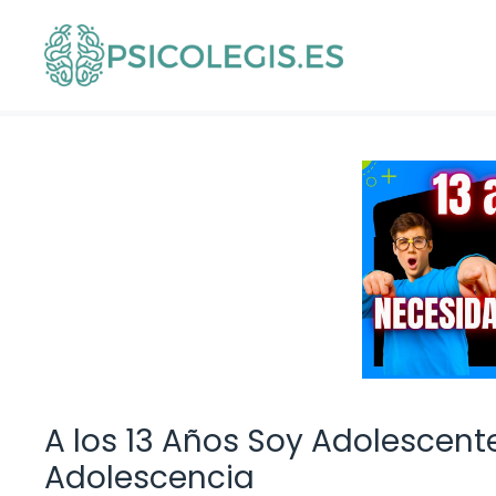
Saltar
al
contenido
A los 13 Años Soy Adolescent
Adolescencia