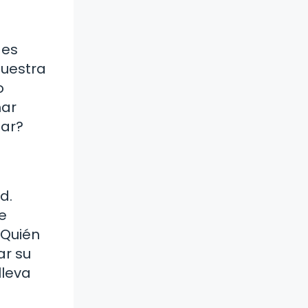
 es
nuestra
o
mar
iar?
d.
e
¿Quién
ar su
lleva