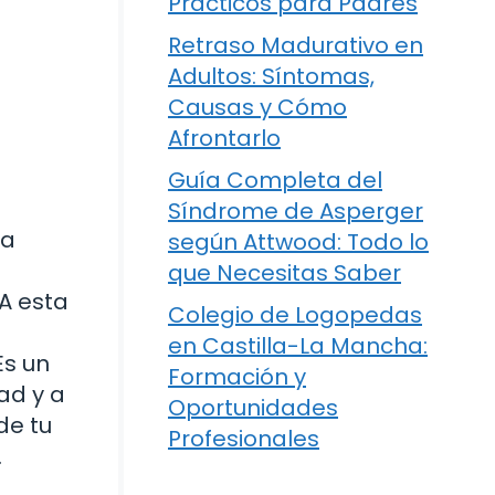
Prácticos para Padres
Retraso Madurativo en
Adultos: Síntomas,
Causas y Cómo
Afrontarlo
Guía Completa del
Síndrome de Asperger
na
según Attwood: Todo lo
que Necesitas Saber
 A esta
Colegio de Logopedas
en Castilla-La Mancha:
Es un
Formación y
ad y a
Oportunidades
de tu
Profesionales
.